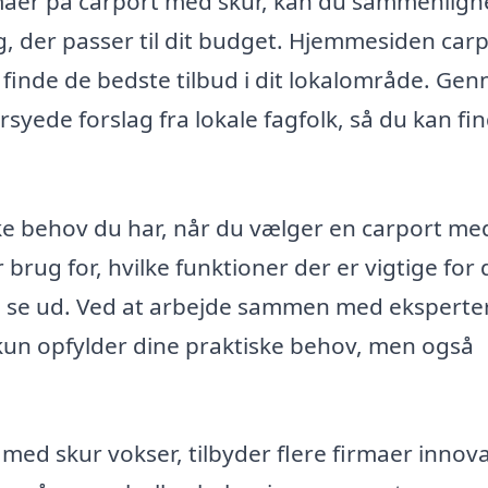
irmaer på carport med skur, kan du sammenlign
g, der passer til dit budget. Hjemmesiden carp
 finde de bedste tilbud i dit lokalområde. Ge
yede forslag fra lokale fagfolk, så du kan fi
ikke behov du har, når du vælger en carport me
brug for, hvilke funktioner der er vigtige for 
al se ud. Ved at arbejde sammen med eksperte
 kun opfylder dine praktiske behov, men også
med skur vokser, tilbyder flere firmaer innov