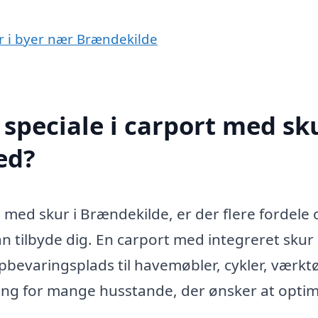
ur i byer nær Brændekilde
speciale i carport med sku
ed?
t med skur i Brændekilde, er der flere fordele 
n tilbyde dig. En carport med integreret skur
 opbevaringsplads til havemøbler, cykler, værkt
sning for mange husstande, der ønsker at opti