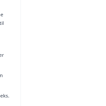
ne
il
er
an
.eks.