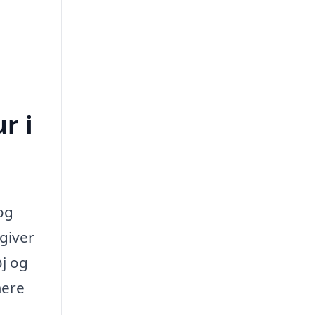
r i
og
 giver
øj og
mere