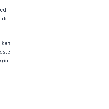
med
i din
, kan
edste
 drøm