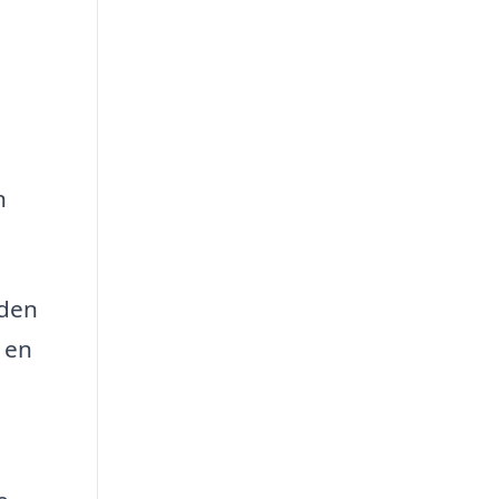
n
 den
 en