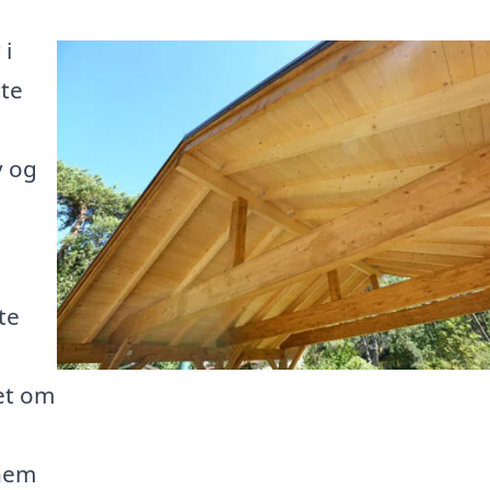
 i
tte
v og
te
et om
nnem