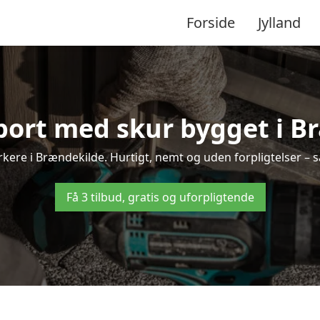
Forside
Jylland
rport med skur bygget i B
ærkere i Brændekilde. Hurtigt, nemt og uden forpligtelser – så
Få 3 tilbud, gratis og uforpligtende