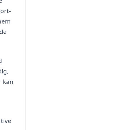
e
ort-
nnem
nde
d
dig,
r kan
ative