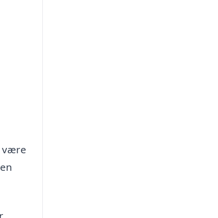
n være
den
r