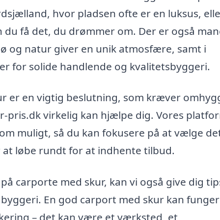
sjælland, hvor pladsen ofte er en luksus, elle
n du få det, du drømmer om. Der er også ma
ø og natur giver en unik atmosfære, samt i
r for solide handlende og kvalitetsbyggeri.
skur er en vigtig beslutning, som kræver omhyg
-pris.dk virkelig kan hjælpe dig. Vores platfo
 som muligt, så du kan fokusere på at vælge de
r at løbe rundt for at indhente tilbud.
å carporte med skur, kan vi også give dig tips 
e byggeri. En god carport med skur kan funge
kering – det kan være et værksted, et