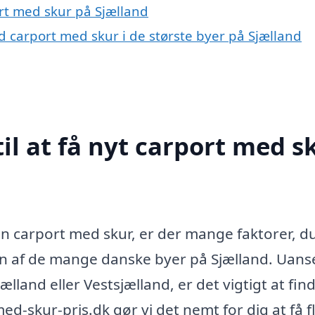
ort med skur på Sjælland
carport med skur i de største byer på Sjælland
il at få nyt carport med s
 en carport med skur, er der mange faktorer, du
 en af de mange danske byer på Sjælland. Uan
lland eller Vestsjælland, er det vigtigt at fin
ed-skur-pris.dk gør vi det nemt for dig at få f