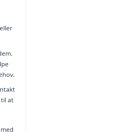
eller
 dem.
ælpe
behov.
ontakt
il at
t med