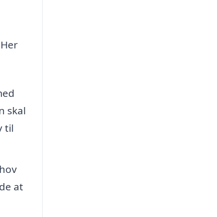
 Her
med
n skal
til
ehov
de at