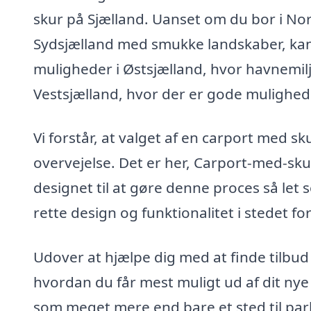
skur på Sjælland. Uanset om du bor i Nord
Sydsjælland med smukke landskaber, ka
muligheder i Østsjælland, hvor havnemilj
Vestsjælland, hvor der er gode mulighede
Vi forstår, at valget af en carport med 
overvejelse. Det er her, Carport-med-skur
designet til at gøre denne proces så let
rette design og funktionalitet i stedet fo
Udover at hjælpe dig med at finde tilbud p
hvordan du får mest muligt ud af dit ny
som meget mere end bare et sted til par