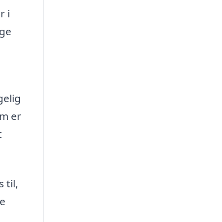
r i
nge
gelig
rm er
t
til,
re