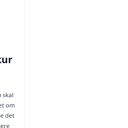
kur
 skal
set om
de det
lere