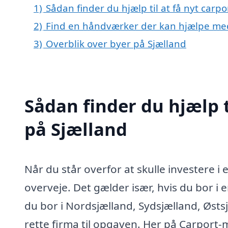
1)
Sådan finder du hjælp til at få nyt carp
2)
Find en håndværker der kan hjælpe med 
3)
Overblik over byer på Sjælland
Sådan finder du hjælp t
på Sjælland
Når du står overfor at skulle investere i
overveje. Det gælder især, hvis du bor i
du bor i Nordsjælland, Sydsjælland, Østsjæ
rette firma til opgaven. Her på Carport-m