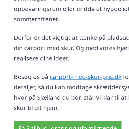
opbevaringsrum eller endda et hyggeligt
sommeraftener.
Derfor er det vigtigt at tænke på pladsu
din carport med skur. Og med vores hjæl
realisere dine ideer.
Besøg os på
carport-med-skur-pris.dk
fo
detaljer, så du kan modtage skræddersyed
hvor på Sjælland du bor, står vi klar til
skur til dit hjem.
Få 3 tilbud, gratis og uforpligtende