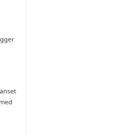
ægger
Uanset
t med