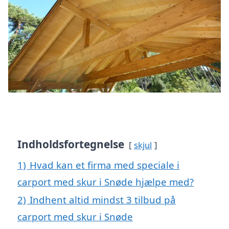
Indholdsfortegnelse
skjul
1)
Hvad kan et firma med speciale i
carport med skur i Snøde hjælpe med?
2)
Indhent altid mindst 3 tilbud på
carport med skur i Snøde