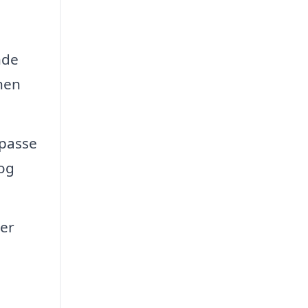
nde
nen
 passe
 og
der