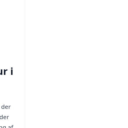
r i
 der
yder
ng af