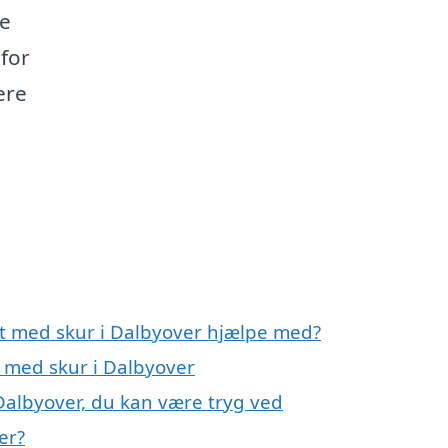
le
 for
ere
rt med skur i Dalbyover hjælpe med?
t med skur i Dalbyover
Dalbyover, du kan være tryg ved
er?