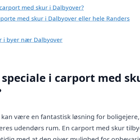
carport med skur i Dalbyover?
rporte med skur i Dalbyover eller hele Randers
ur i byer nær Dalbyover
speciale i carport med sku
?
kan være en fantastisk løsning for boligejere,
deres udendørs rum. En carport med skur tilb
amtidig med at den giver mulighed for opbevari