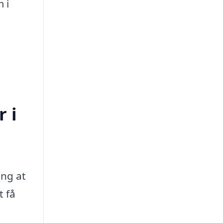
 i
 i
ing at
t få