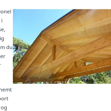
ionel
 i
se,
ig
om du
ler
r
 nemt
port
 og