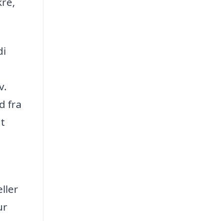
kre,
di
v.
d fra
at
ller
ur