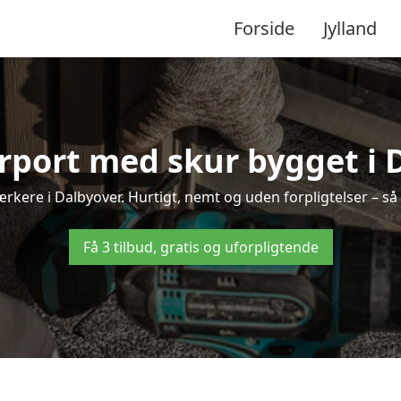
Forside
Jylland
arport med skur bygget i 
værkere i Dalbyover. Hurtigt, nemt og uden forpligtelser – så 
Få 3 tilbud, gratis og uforpligtende