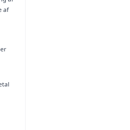
e af
der
etal