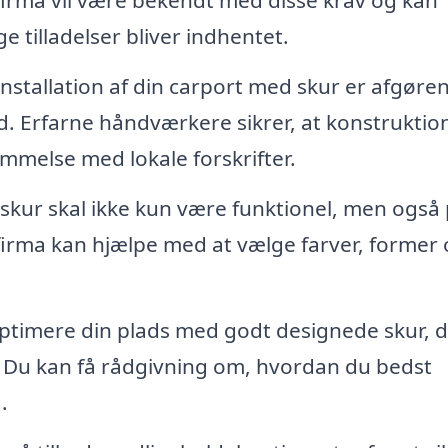
 firma vil være bekendt med disse krav og kan
e tilladelser bliver indhentet.
installation af din carport med skur er afgøre
d. Erfarne håndværkere sikrer, at konstruktio
mmelse med lokale forskrifter.
kur skal ikke kun være funktionel, men også
t firma kan hjælpe med at vælge farver, former
optimere din plads med godt designede skur, 
. Du kan få rådgivning om, hvordan du bedst
.