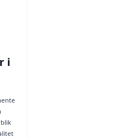
 i
dhente
n
blik
litet