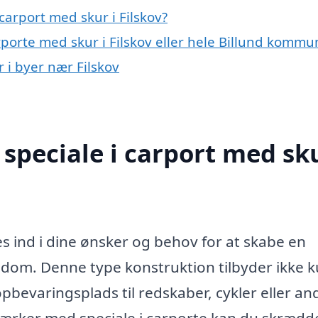
arport med skur i Filskov?
rporte med skur i Filskov eller hele Billund kommu
r i byer nær Filskov
speciale i carport med sku
es ind i dine ønsker og behov for at skabe en
jendom. Denne type konstruktion tilbyder ikke 
opbevaringsplads til redskaber, cykler eller a
værker med speciale i carporte kan du skrædd