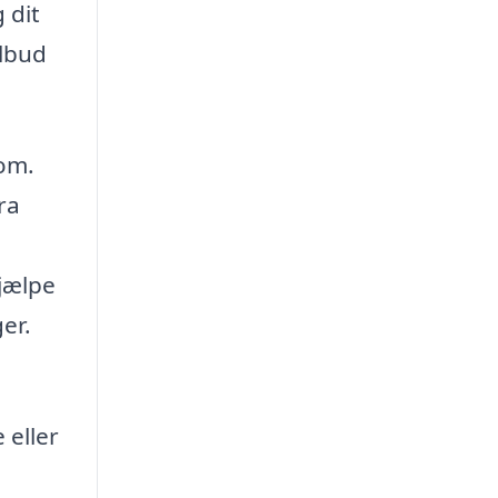
 dit
ilbud
dom.
ra
hjælpe
ger.
 eller