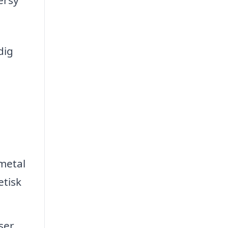
dig
 metal
etisk
ser