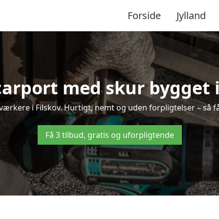
Forside
Jylland
carport med skur bygget i
dværkere i Filskov. Hurtigt, nemt og uden forpligtelser – så f
Få 3 tilbud, gratis og uforpligtende