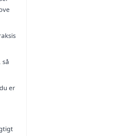
love
raksis
 så
 du er
gtigt