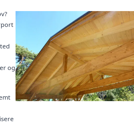
ov?
rport
sted
ler og
nemt
isere