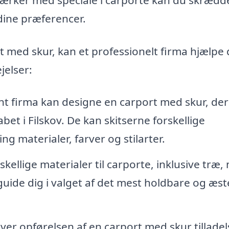
g dine præferencer.
t med skur, kan et professionelt firma hjælpe 
jelser:
t firma kan designe en carport med skur, der
t i Filskov. De kan skitserne forskellige
 materialer, farver og stilarter.
ellige materialer til carporte, inklusive træ,
uide dig i valget af det mest holdbare og æst
æver opførelsen af en carport med skur tilladel