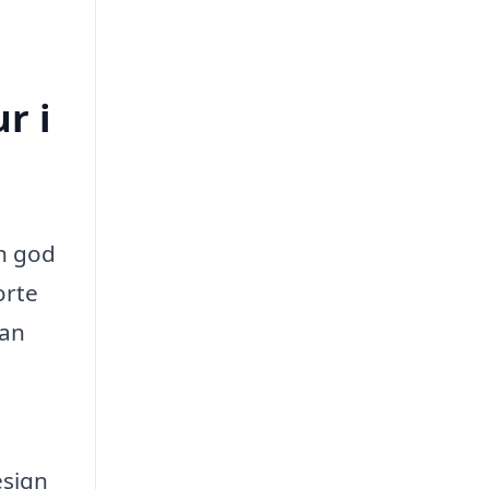
r i
en god
orte
kan
esign