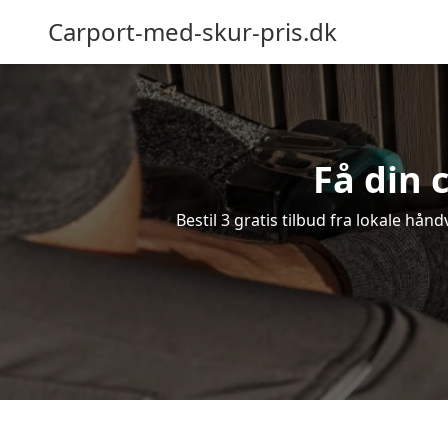
Carport-med-skur-pris.dk
Få din 
Bestil 3 gratis tilbud fra lokale hån