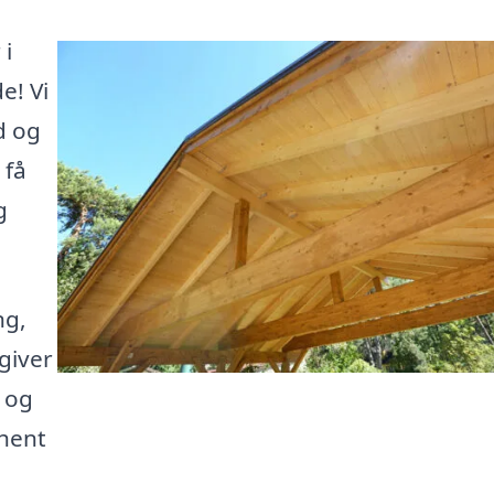
 i
e! Vi
d og
 få
g
ng,
 giver
r og
hent