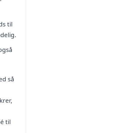
s til
delig.
 også
ed så
krer,
 til