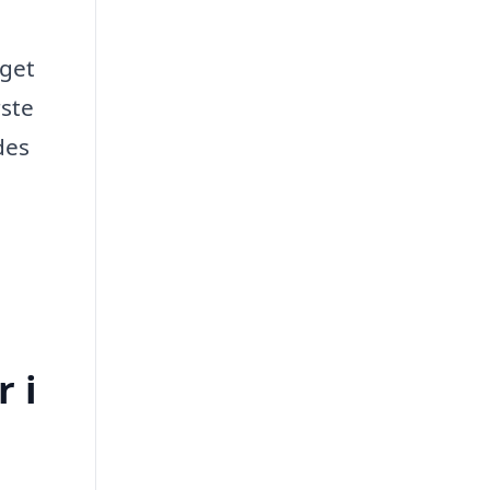
gget
rste
des
 i