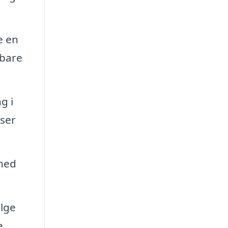
e en
dbare
g i
lser
rhed
ælge
e