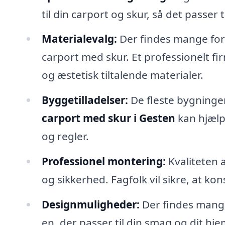
til din carport og skur, så det passer 
Materialevalg:
Der findes mange fors
carport med skur. Et professionelt f
og æstetisk tiltalende materialer.
Byggetilladelser:
De fleste bygninger
carport med skur i Gesten
kan hjælp
og regler.
Professionel montering:
Kvaliteten 
og sikkerhed. Fagfolk vil sikre, at kon
Designmuligheder:
Der findes mange 
en, der passer til din smag og dit hjem