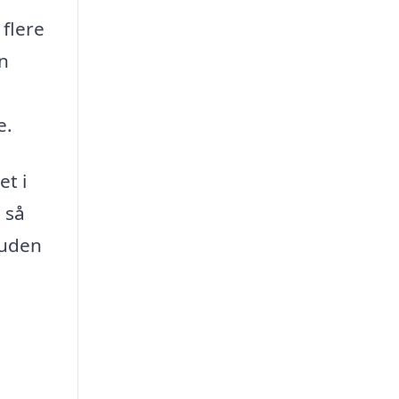
 flere
en
e.
et i
 så
suden