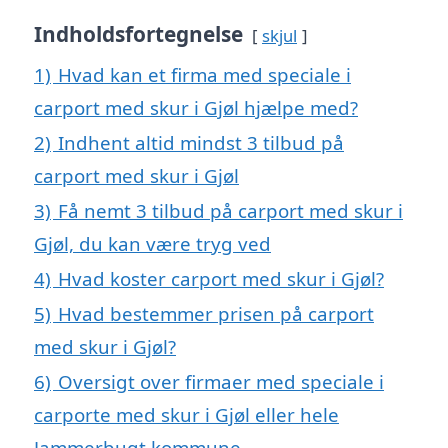
Indholdsfortegnelse
skjul
1)
Hvad kan et firma med speciale i
carport med skur i Gjøl hjælpe med?
2)
Indhent altid mindst 3 tilbud på
carport med skur i Gjøl
3)
Få nemt 3 tilbud på carport med skur i
Gjøl, du kan være tryg ved
4)
Hvad koster carport med skur i Gjøl?
5)
Hvad bestemmer prisen på carport
med skur i Gjøl?
6)
Oversigt over firmaer med speciale i
carporte med skur i Gjøl eller hele
Jammerbugt kommune