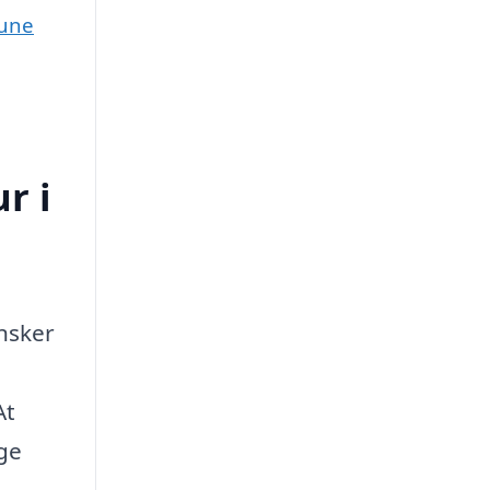
mune
r i
ønsker
At
ige