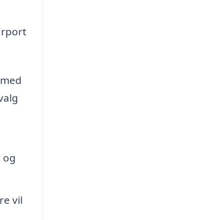
arport
t med
valg
v og
e vil