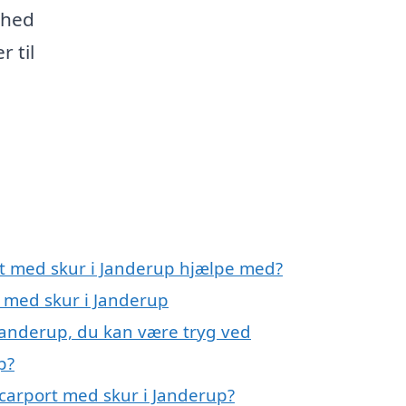
ghed
r til
rt med skur i Janderup hjælpe med?
t med skur i Janderup
 Janderup, du kan være tryg ved
p?
carport med skur i Janderup?