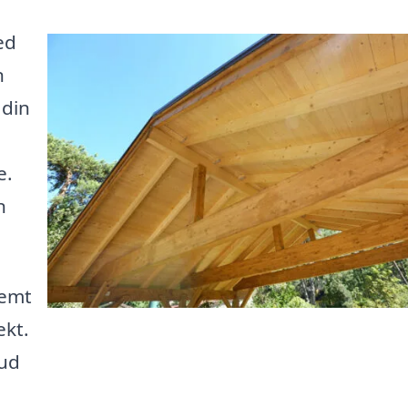
ed
n
 din
e.
n
nemt
ekt.
bud