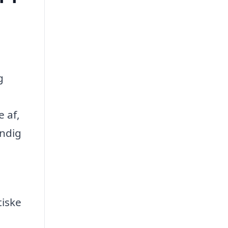
g
e af,
endig
tiske