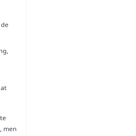
,
 de
ng,
 at
nte
s, men