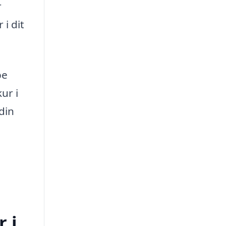
r
 i dit
pe
ur i
 din
 i