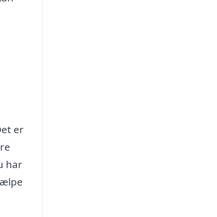
Det er
ere
u har
jælpe