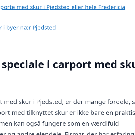
porte med skur i Pjedsted eller hele Fredericia
r i byer nær Pjedsted
speciale i carport med sku
rt med skur i Pjedsted, er der mange fordele,
port med tilknyttet skur er ikke bare en prakti
et, men kan også fungere som en værdifuld
er og andre ejendele. Firmar, der har erfarin