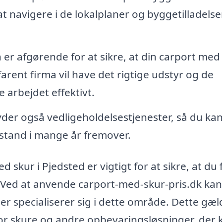
t navigere i de lokalplaner og byggetilladelse
n er afgørende for at sikre, at din carport med
farent firma vil have det rigtige udstyr og de
 arbejdet effektivt.
der også vedligeholdelsestjenester, så du ka
 stand i mange år fremover.
d skur i Pjedsted er vigtigt for at sikre, at du 
. Ved at anvende carport-med-skur-pris.dk ka
der specialiserer sig i dette område. Dette gæl
for skure og andre opbevaringsløsninger, der 