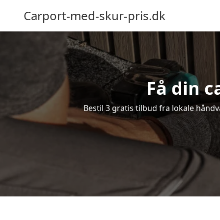
Carport-med-skur-pris.dk
Få din c
Bestil 3 gratis tilbud fra lokale hånd