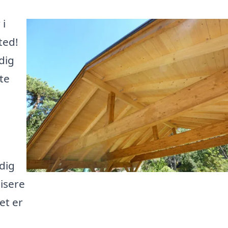
 i
ted!
dig
tte
dig
lisere
et er