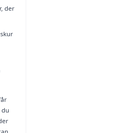
r, der
 skur
n
får
n du
der
kan