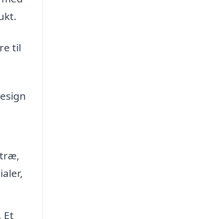
ukt.
e til
design
 træ,
aler,
 Et