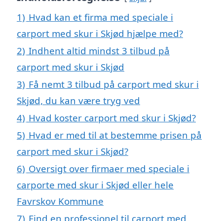
1)
Hvad kan et firma med speciale i
carport med skur i Skjød hjælpe med?
2)
Indhent altid mindst 3 tilbud på
carport med skur i Skjød
3)
Få nemt 3 tilbud på carport med skur i
Skjød, du kan være tryg ved
4)
Hvad koster carport med skur i Skjød?
5)
Hvad er med til at bestemme prisen på
carport med skur i Skjød?
6)
Oversigt over firmaer med speciale i
carporte med skur i Skjød eller hele
Favrskov Kommune
7)
Find en professionel til carport med