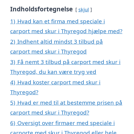
Indholdsfortegnelse
skjul
1)
Hvad kan et firma med speciale i
carport med skur i Thyregod hjælpe med?
2)
Indhent altid mindst 3 tilbud på
carport med skur i Thyregod
3)
Få nemt 3 tilbud på carport med skur i
Thyregod, du kan være tryg ved
4)
Hvad koster carport med skur i
Thyregod?
5)
Hvad er med til at bestemme prisen på
carport med skur i Thyregod?
6)
Oversigt over firmaer med speciale i
carporte med skur i Thyregod eller hele