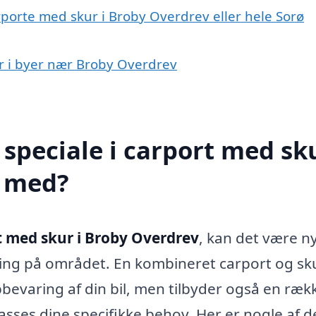
rporte med skur i Broby Overdrev eller hele Sorø
ur i byer nær Broby Overdrev
speciale i carport med sku
e med?
t med skur i Broby Overdrev
, kan det være ny
aring på området. En kombineret carport og sk
opbevaring af din bil, men tilbyder også en ræk
asses dine specifikke behov. Her er nogle af d