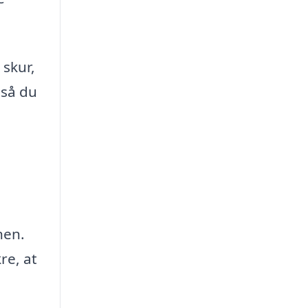
 skur,
 så du
nen.
re, at