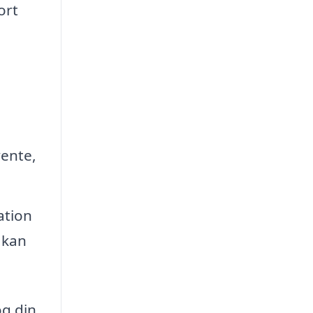
ort
,
vente,
ation
 kan
og din