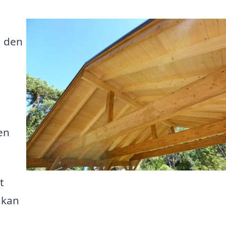
d den
 en
t
 kan