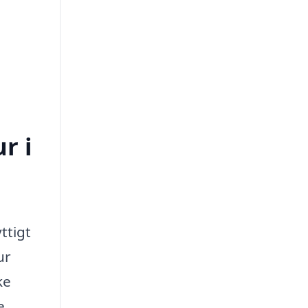
r i
ttigt
ur
ke
e