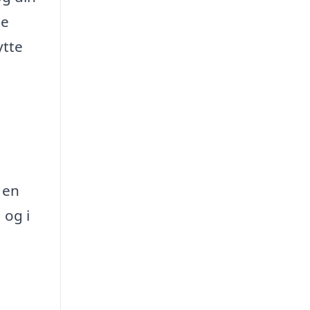
ge
ytte
 en
 og i