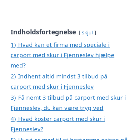
Indholdsfortegnelse
skjul
1)
Hvad kan et firma med speciale i
carport med skur i Fjenneslev hjælpe
med?
2)
Indhent altid mindst 3 tilbud på
carport med skur i Fjenneslev
3)
Få nemt 3 tilbud på carport med skur i
Fjenneslev, du kan være tryg ved
4)
Hvad koster carport med skur i
Fjenneslev?
5)
Hvad er med til at bestemme prisen på