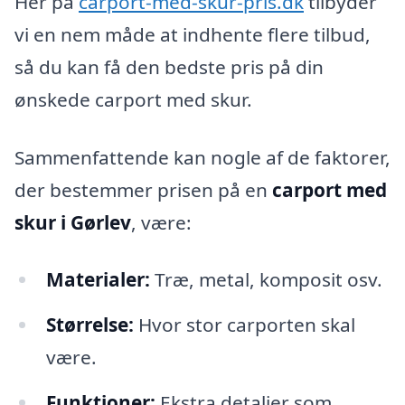
Her på
carport-med-skur-pris.dk
tilbyder
vi en nem måde at indhente flere tilbud,
så du kan få den bedste pris på din
ønskede carport med skur.
Sammenfattende kan nogle af de faktorer,
der bestemmer prisen på en
carport med
skur i Gørlev
, være:
Materialer:
Træ, metal, komposit osv.
Størrelse:
Hvor stor carporten skal
være.
Funktioner:
Ekstra detaljer som