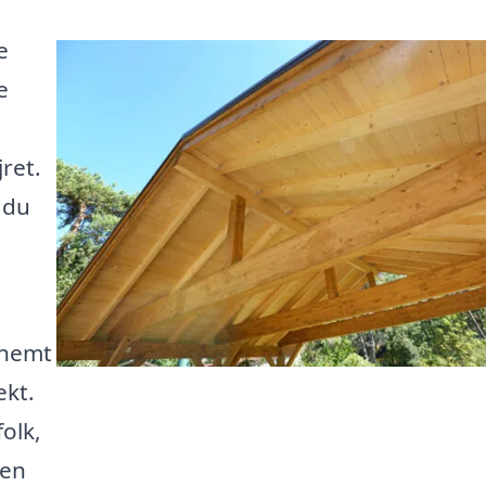
e
e
ret.
 du
 nemt
ekt.
folk,
 en