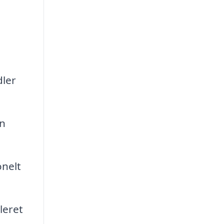
dler
in
onelt
leret