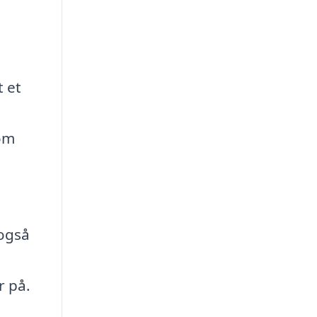
 et
som
 også
r på.