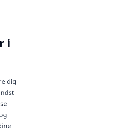
 i
re dig
indst
lse
 og
dine