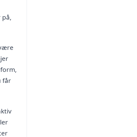
 på,
 være
jer
tform,
 får
ktiv
ler
ter