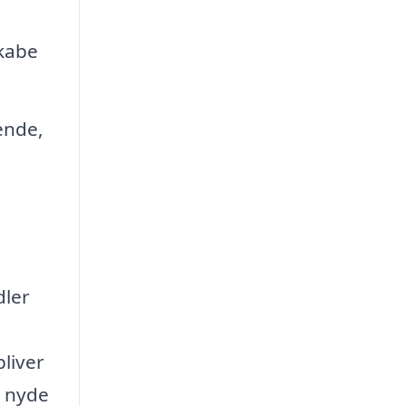
skabe
eende,
dler
bliver
t nyde