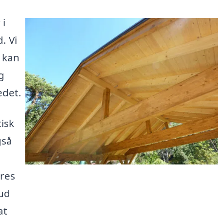
 i
. Vi
r kan
g
edet.
isk
gså
res
bud
at