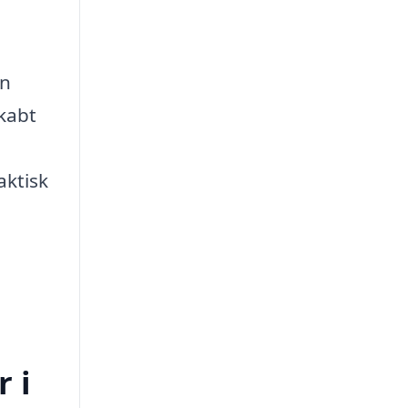
en
skabt
aktisk
 i