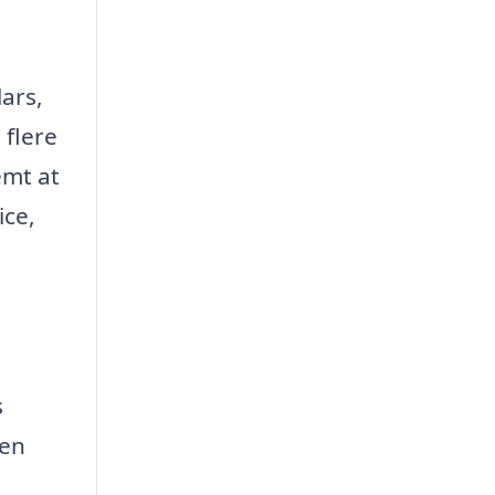
lars,
 flere
emt at
ice,
s
 en