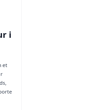
r i
m et
ur
ds,
rporte