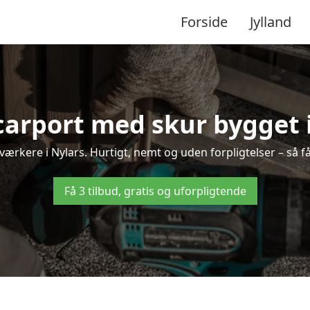
Forside
Jylland
carport med skur bygget 
dværkere i Nylars. Hurtigt, nemt og uden forpligtelser – så f
Få 3 tilbud, gratis og uforpligtende