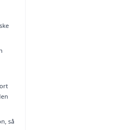
iske
n
ort
den
on, så