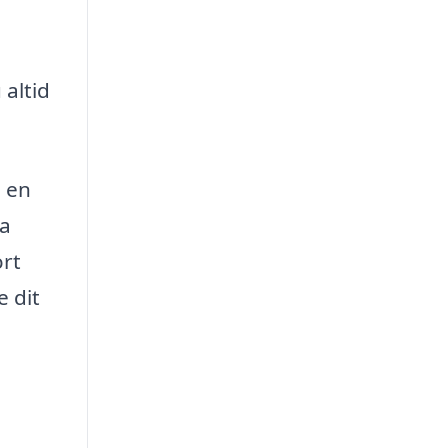
 altid
e en
ia
ort
e dit