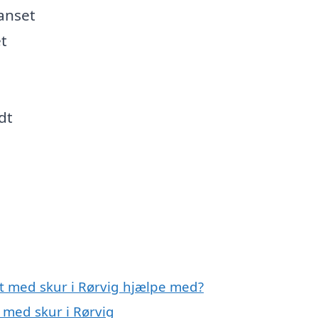
anset
t
dt
rt med skur i Rørvig hjælpe med?
 med skur i Rørvig