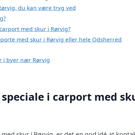
Rørvig, du kan være tryg ved
ig?
carport med skur i Rørvig?
rporte med skur i Rørvig eller hele Odsherred
r i byer nær Rørvig
speciale i carport med sku
 med skur i Rørvig, er det en god idé at konta