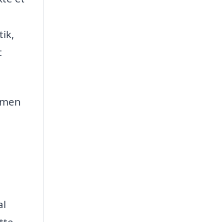
ik,
t
ammen
al