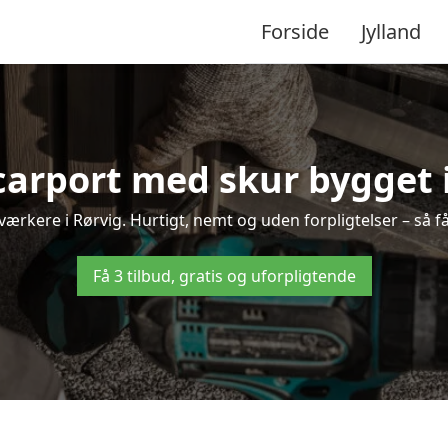
Forside
Jylland
carport med skur bygget 
dværkere i Rørvig. Hurtigt, nemt og uden forpligtelser – så f
Få 3 tilbud, gratis og uforpligtende