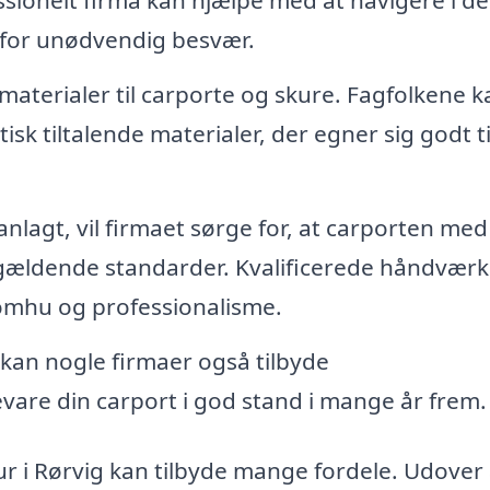
ssionelt firma kan hjælpe med at navigere i de
r for unødvendig besvær.
materialer til carporte og skure. Fagfolkene k
isk tiltalende materialer, der egner sig godt ti
anlagt, vil firmaet sørge for, at carporten med
il gældende standarder. Kvalificerede håndvær
d omhu og professionalisme.
 kan nogle firmaer også tilbyde
evare din carport i god stand i mange år frem.
ur i Rørvig kan tilbyde mange fordele. Udover 