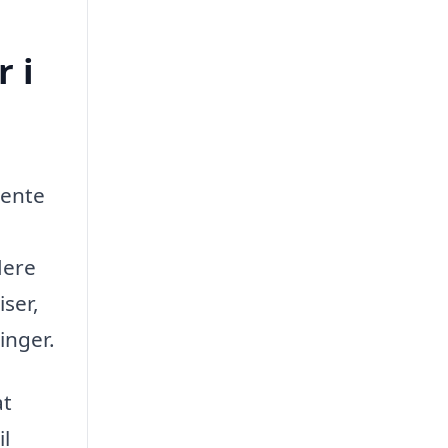
 i
hente
lere
iser,
inger.
at
il