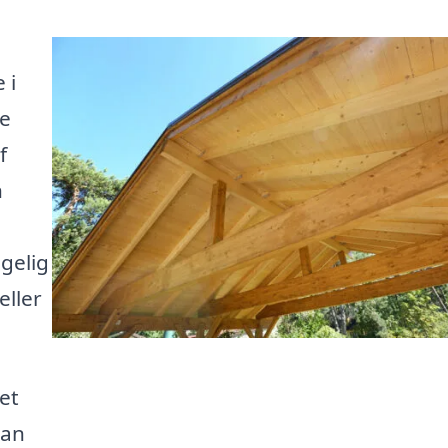
 i
de
f
n
ggelig
eller
et
kan