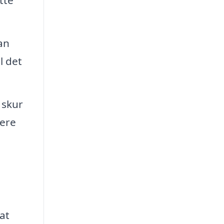
tte
an
l det
 skur
kere
at