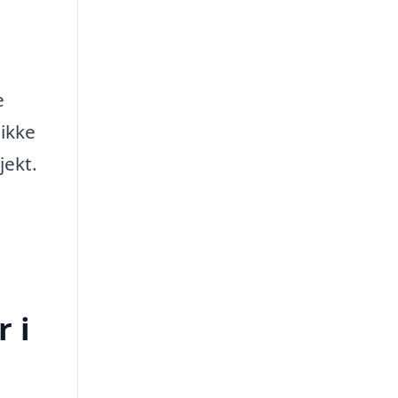
e
 ikke
jekt.
 i