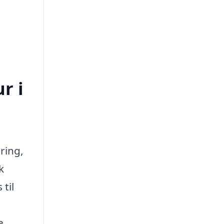
r i
ring,
k
til
e.