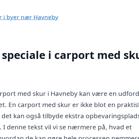
ur i byer nær Havneby
speciale i carport med sku
 carport med skur i Havneby kan være en udford
. En carport med skur er ikke blot en praktis
n det kan også tilbyde ekstra opbevaringsplads 
 I denne tekst vil vi se nærmere på, hvad et
g hvordan de kan gøre hele processen nemmer