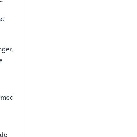
et
nger,
e
e med
 de