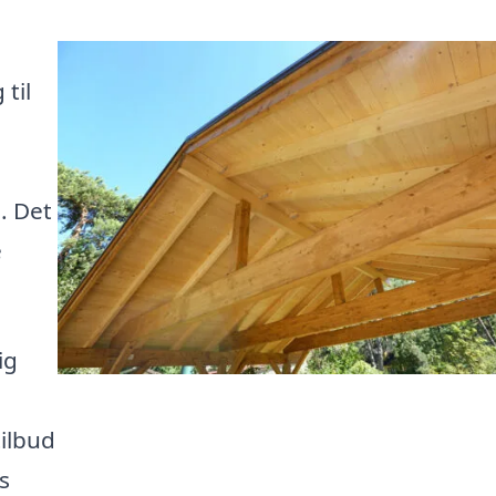
til
. Det
e
ig
ilbud
s