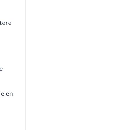
tere
e
de en