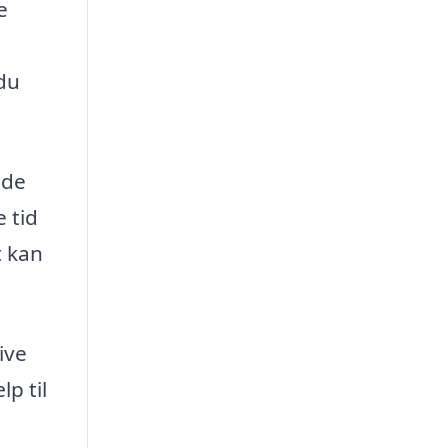
e
 du
ide
 tid
t kan
ive
p til