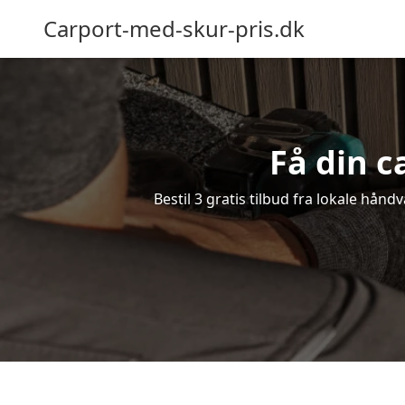
Carport-med-skur-pris.dk
Få din c
Bestil 3 gratis tilbud fra lokale hån