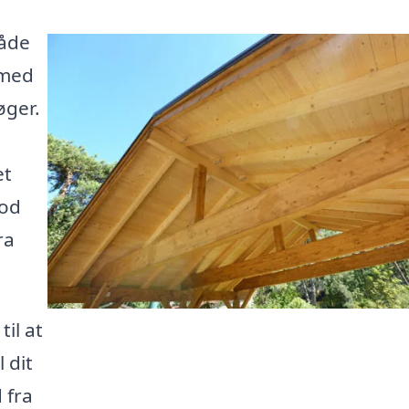
både
 med
øger.
et
mod
ra
til at
 dit
 fra