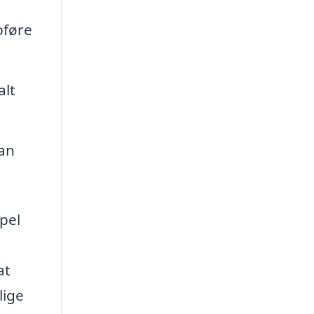
pføre
alt
kan
pel
at
lige