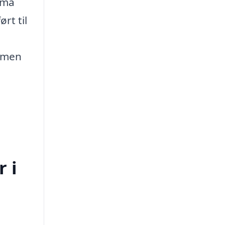
rma
rt til
, men
 i