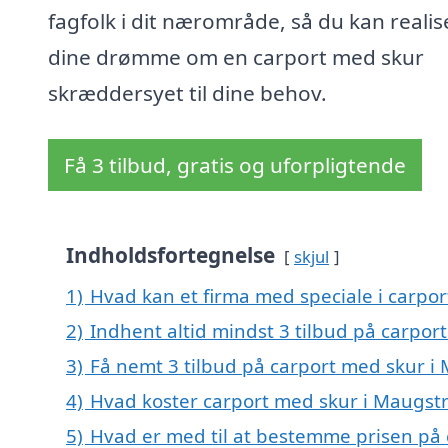
fagfolk i dit nærområde, så du kan realis
dine drømme om en carport med skur
skræddersyet til dine behov.
Få 3 tilbud, gratis og uforpligtende
Indholdsfortegnelse
skjul
1)
Hvad kan et firma med speciale i carpo
2)
Indhent altid mindst 3 tilbud på carpo
3)
Få nemt 3 tilbud på carport med skur i
4)
Hvad koster carport med skur i Maugst
5)
Hvad er med til at bestemme prisen på