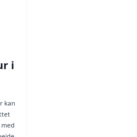
r i
er kan
ttet
g med
bejde