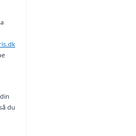
ra
is.dk
pe
 din
 så du