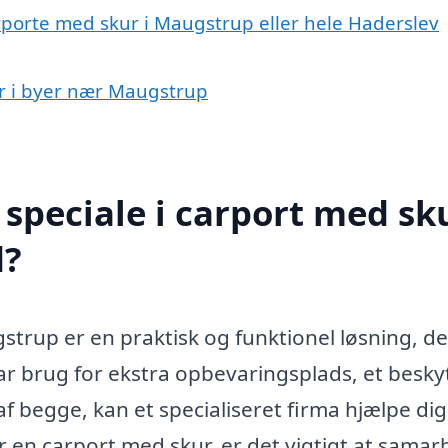
rporte med skur i Maugstrup eller hele Haderslev
ur i byer nær Maugstrup
speciale i carport med sku
d?
gstrup er en praktisk og funktionel løsning, d
har brug for ekstra opbevaringsplads, et besky
af begge, kan et specialiseret firma hjælpe di
r en carport med skur, er det vigtigt at samar