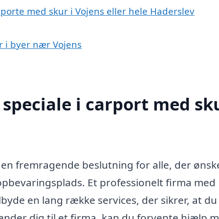
rporte med skur i Vojens eller hele Haderslev
r i byer nær Vojens
speciale i carport med sku
 en fremragende beslutning for alle, der ønsk
 opbevaringsplads. Et professionelt firma med
lbyde en lang række services, der sikrer, at du
nder dig til et firma, kan du forvente hjælp m