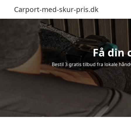
Carport-med-skur-pris.dk
Få din 
Bestil 3 gratis tilbud fra lokale hån