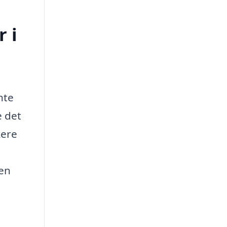
 i
nte
e det
kere
 en