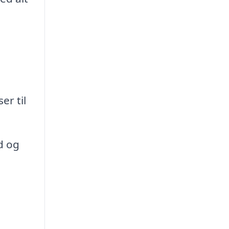
er til
d og