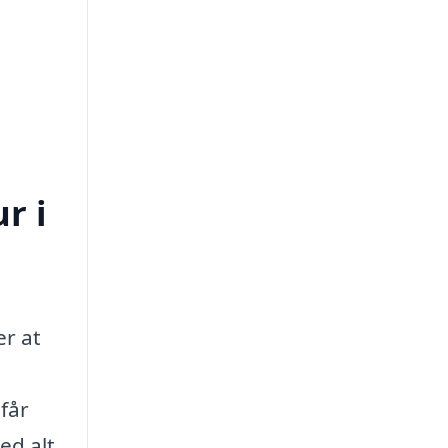
r i
er at
 får
ed alt