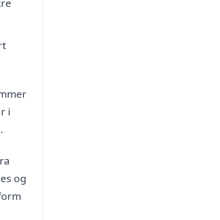
kre
rt
kommer
r i
.
fra
ces og
tform