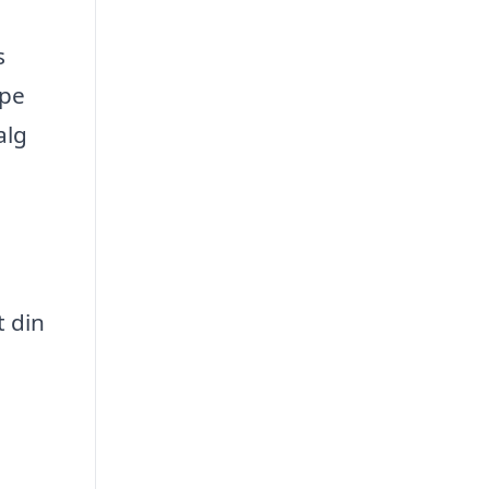
s
lpe
alg
t din