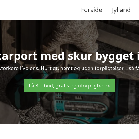
Forside
Jylland
carport med skur bygget 
dværkere i Vojens. Hurtigt, nemt og uden forpligtelser – så f
Få 3 tilbud, gratis og uforpligtende