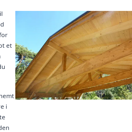
l
ed
for
ot et
a
du
 nemt
e i
te
 den