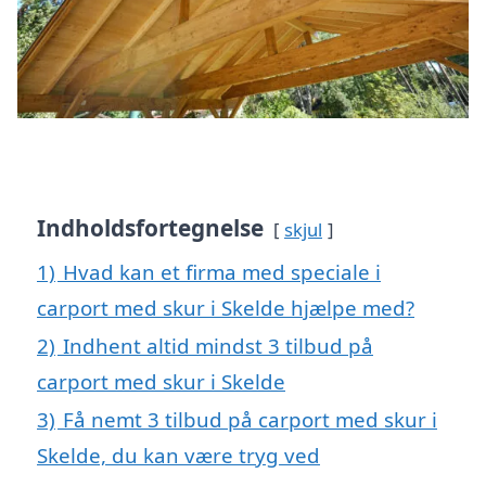
Indholdsfortegnelse
skjul
1)
Hvad kan et firma med speciale i
carport med skur i Skelde hjælpe med?
2)
Indhent altid mindst 3 tilbud på
carport med skur i Skelde
3)
Få nemt 3 tilbud på carport med skur i
Skelde, du kan være tryg ved