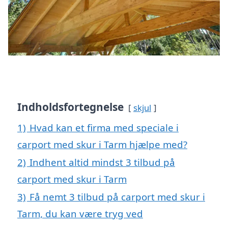
Indholdsfortegnelse
skjul
1)
Hvad kan et firma med speciale i
carport med skur i Tarm hjælpe med?
2)
Indhent altid mindst 3 tilbud på
carport med skur i Tarm
3)
Få nemt 3 tilbud på carport med skur i
Tarm, du kan være tryg ved