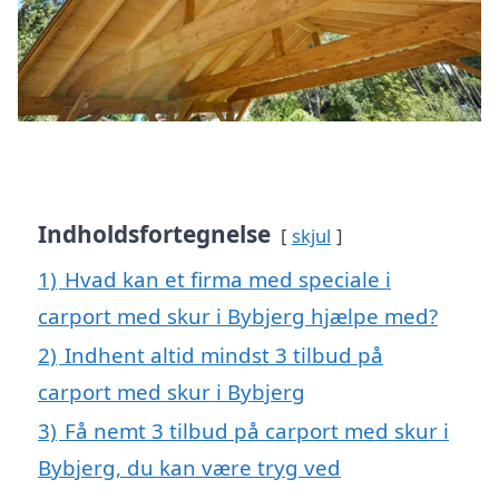
Indholdsfortegnelse
skjul
1)
Hvad kan et firma med speciale i
carport med skur i Bybjerg hjælpe med?
2)
Indhent altid mindst 3 tilbud på
carport med skur i Bybjerg
3)
Få nemt 3 tilbud på carport med skur i
Bybjerg, du kan være tryg ved