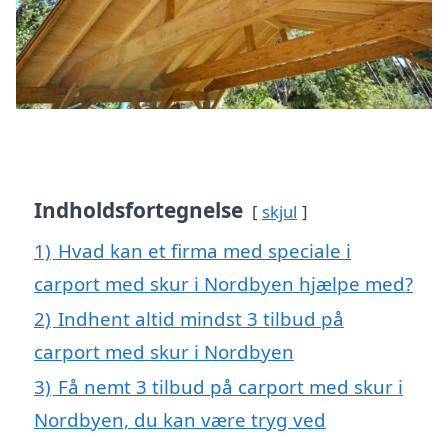
Indholdsfortegnelse
skjul
1)
Hvad kan et firma med speciale i
carport med skur i Nordbyen hjælpe med?
2)
Indhent altid mindst 3 tilbud på
carport med skur i Nordbyen
3)
Få nemt 3 tilbud på carport med skur i
Nordbyen, du kan være tryg ved