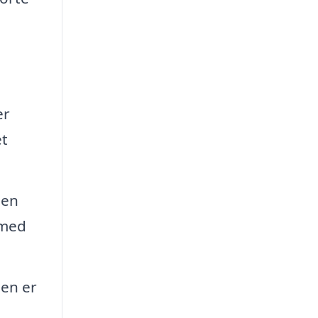
er
et
 en
 med
nen er