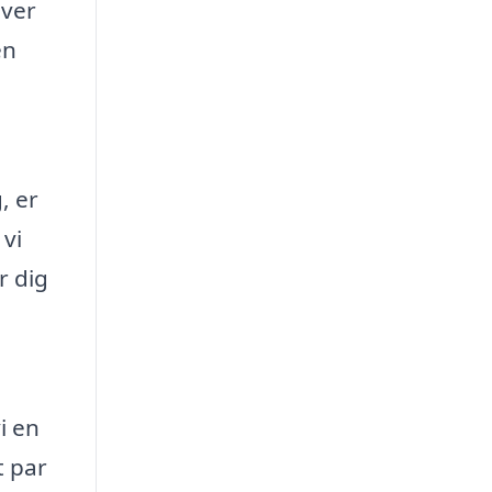
iver
en
, er
 vi
r dig
i en
t par