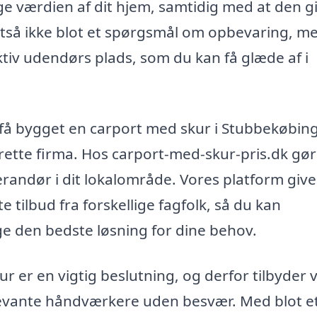
ge værdien af dit hjem, samtidig med at den g
altså ikke blot et spørgsmål om opbevaring, m
tiv udendørs plads, som du kan få glæde af i
 få bygget en carport med skur i Stubbekøbing
t rette firma. Hos carport-med-skur-pris.dk gør
verandør i dit lokalområde. Vores platform give
 tilbud fra forskellige fagfolk, så du kan
e den bedste løsning for dine behov.
ur er en vigtig beslutning, og derfor tilbyder v
elevante håndværkere uden besvær. Med blot e