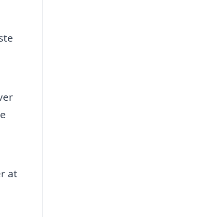
ste
ver
ye
r at