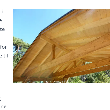
 i
e
ste
for
 til
g
ine