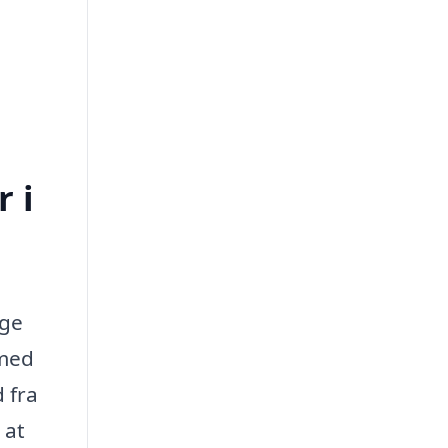
.
 i
age
 med
d fra
 at