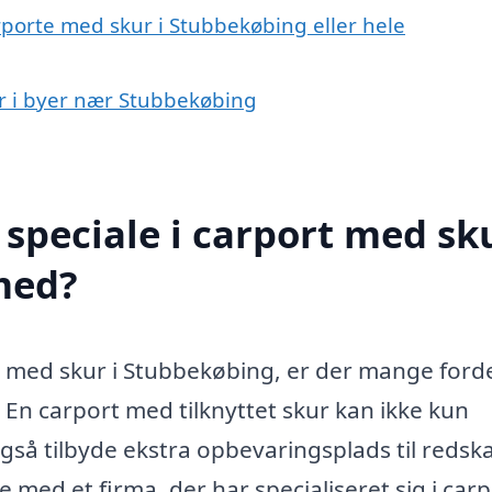
rporte med skur i Stubbekøbing eller hele
ur i byer nær Stubbekøbing
speciale i carport med sku
med?
t med skur i Stubbekøbing, er der mange ford
. En carport med tilknyttet skur kan ikke kun
også tilbyde ekstra opbevaringsplads til redsk
 med et firma, der har specialiseret sig i car